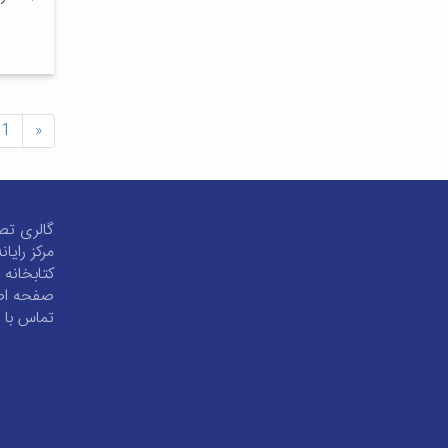
1
«
گالری تص
مرکز رایان
کتابخانه
صفحه اص
تماس با م