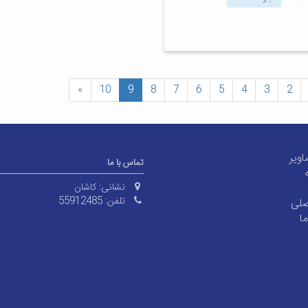
»
10
9
8
7
6
5
4
3
2
اویر
تماس با ما
ه
نشانی:
کاشان
تلفن:
55912485
لی
ا