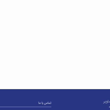
اویر
تماس با ما
ه